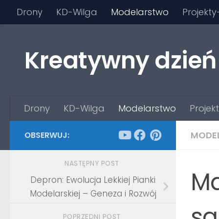
Drony
KD-Wilga
Modelarstwo
Projekty
Przejdź do treści
Kreatywny dzień
Drony
KD-Wilga
Modelarstwo
Projek
MODE
OBSERWUJ:
NASTĘPNY POST
Ma
Depron: Ewolucja Lekkiej Pianki
Modelarskiej – Geneza i Rozwój
sa
POPRZEDNI POST