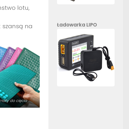
stwo lotu,
Ładowarka LIPO
t szansą na
maty do cięcia