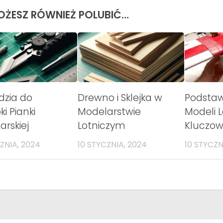
OŻESZ RÓWNIEŻ POLUBIĆ…
dzia do
Drewno i Sklejka w
Podsta
i Pianki
Modelarstwie
Modeli L
rskiej
Lotniczym
Kluczow
ZNIA, 2024
10 STYCZNIA, 2024
10 STYCZN