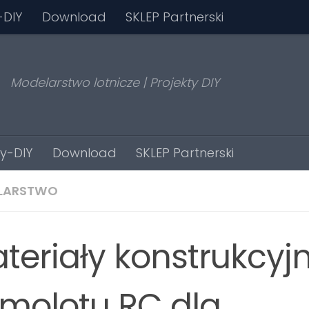
-DIY
Download
SKLEP Partnerski
Modelarstwo lotnicze | Projekty DIY
ty-DIY
Download
SKLEP Partnerski
LARSTWO
teriały konstrukcyj
molotu RC dla