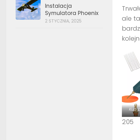
Instalacja
Trwał
Symulatora Phoenix
ale t
2 STYCZNIA, 2025
bardz
kolej
Kup p
205