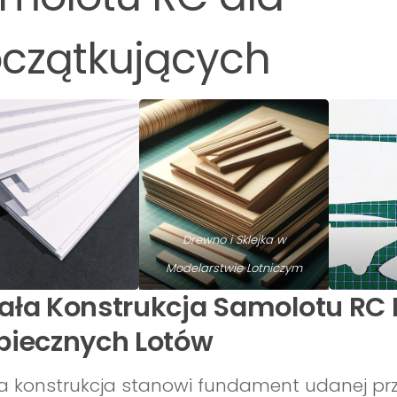
czątkujących
Drewno i Sklejka w
Modelarstwie Lotniczym
ała Konstrukcja Samolotu RC 
piecznych Lotów
a konstrukcja stanowi fundament udanej pr