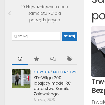
10 Najważniejszych cech
po
samolotu RC dla
początkujących
Szukaj:
KD-WILGA
/
MODELARSTWO
KD-Wilga 200
Trw
latający model RC
Bez
autorstwa Kamila
Zalewskiego
6 LIPCA, 2025
Trwał