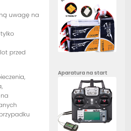
ólną uwagę na
tylko
lot przed
Aparatura na start
eczenia,
,
 na
wanych
 przypadku