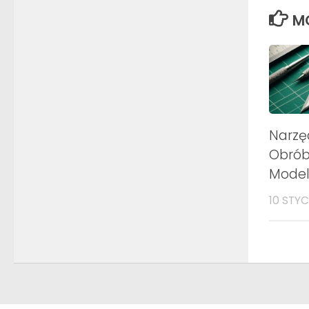
M
Narzę
Obróbk
Modela
10 STYC