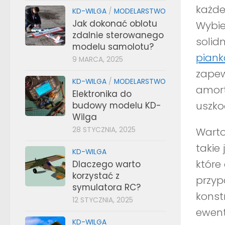
każde
KD-WILGA
/
MODELARSTWO
Jak dokonać oblotu
Wybie
zdalnie sterowanego
solid
modelu samolotu?
piank
9 MARCA, 2025
zapew
KD-WILGA
/
MODELARSTWO
amort
Elektronika do
uszko
budowy modelu KD-
Wilga
28 STYCZNIA, 2025
Warto
takie
KD-WILGA
które
Dlaczego warto
korzystać z
przyp
symulatora RC?
konst
12 STYCZNIA, 2025
ewent
KD-WILGA