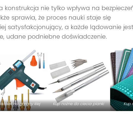
a konstrukcja nie tylko wpływa na bezpieczeń
akże sprawia, że proces nauki staje się
iej satysfakcjonujący, a każde lądowanie jes
ne, udane podniebne doświadczenie.
istolet na gorący klej
Kup nożne do ciecia pianki
Kup 