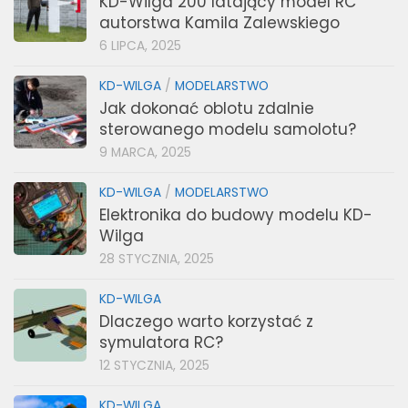
KD-Wilga 200 latający model RC
autorstwa Kamila Zalewskiego
6 LIPCA, 2025
KD-WILGA
/
MODELARSTWO
Jak dokonać oblotu zdalnie
sterowanego modelu samolotu?
9 MARCA, 2025
KD-WILGA
/
MODELARSTWO
Elektronika do budowy modelu KD-
Wilga
28 STYCZNIA, 2025
KD-WILGA
Dlaczego warto korzystać z
symulatora RC?
12 STYCZNIA, 2025
KD-WILGA